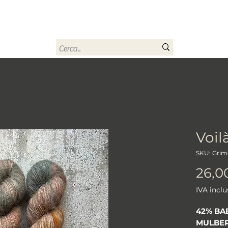
rn
Home
Buono regalo
Chi sono
Contatti
Voil
SKU: Grim
26,0
IVA inclu
42% BA
MULBER