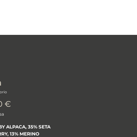
More
Log In
à
orio
Prezzo
0 €
sa
BY ALPACA, 35% SETA
RY, 13% MERINO