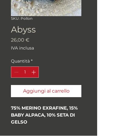
SKU: Pollon
Abyss
Prezzo
26,00 €
IVA inclusa
Quantità
*
Aggiungi al carrello
75% MERINO EXRAFINE, 15%
BABY ALPACA, 10% SETA DI
GELSO
100gr 400m
Peso: "Fingering", 4ply