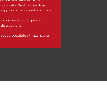
l rosso il fuxia intenso, in
 colorata. Se il capo è di un
hiappa colore per evitare che si
n hai nessuno di questi, usa
i distruggono
acqua possibile utilizzando un