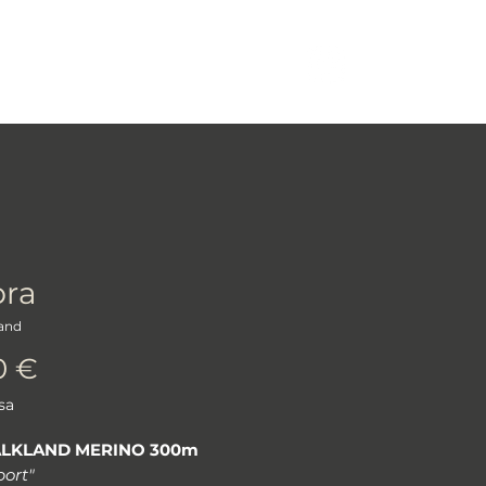
More
Log In
ra
land
Prezzo
0 €
sa
ALKLAND MERINO 300m
port"