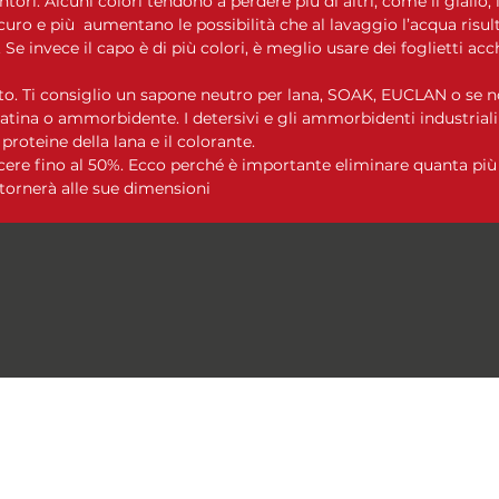
intori. Alcuni colori tendono a perdere più di altri, come il giallo, i
curo e più aumentano le possibilità che al lavaggio l’acqua risulti
Se invece il capo è di più colori, è meglio usare dei foglietti acc
o. Ti consiglio un sapone neutro per lana, SOAK, EUCLAN o se no
tina o ammorbidente. I detersivi e gli ammorbidenti industrial
oteine ​​della lana e il colorante.
cere fino al 50%. Ecco perché è importante eliminare quanta più 
tornerà alle sue dimensioni
Le Moire Yarn
lemoireyarn@gmail.com