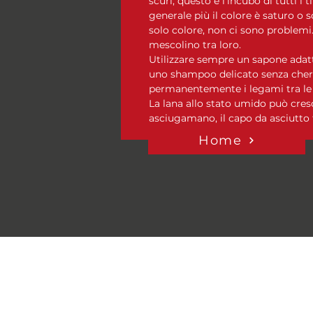
scuri, questo è l’incubo di tutti i t
generale più il colore è saturo o s
solo colore, non ci sono problemi. 
mescolino tra loro.
Utilizzare sempre un sapone adatt
uno shampoo delicato senza chera
permanentemente i legami tra le pr
La lana allo stato umido può cres
asciugamano, il capo da asciutto 
Home
Domande Frequenti
Informativa Privacy e politica
cookies