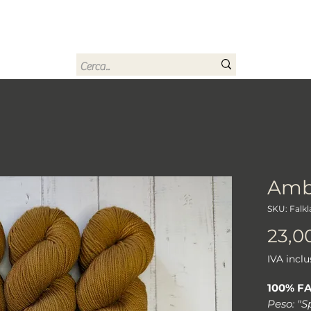
rn
Home
Buono regalo
Chi sono
Contatti
Amb
SKU: Falk
23,0
IVA inclu
100% F
Peso: "S