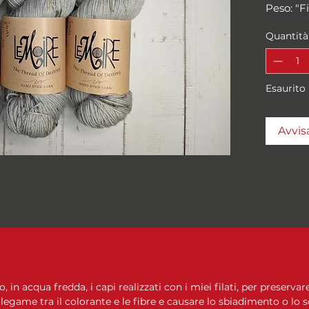
Peso: "F
Metri/g
Quantità
100 gra
Campione
10 cm
Ferri su
Esaurito
Composi
Fine No
Avvis
in acqua fredda, i capi realizzati con i miei filati, per preservare
 legame tra il colorante e le fibre e causare lo sbiadimento o lo 