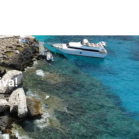
More
Log In
iva!