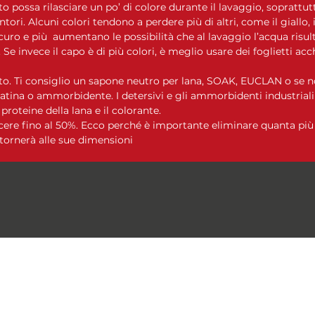
to possa rilasciare un po’ di colore durante il lavaggio, soprattutt
intori. Alcuni colori tendono a perdere più di altri, come il giallo, i
curo e più aumentano le possibilità che al lavaggio l’acqua risulti
Se invece il capo è di più colori, è meglio usare dei foglietti acc
o. Ti consiglio un sapone neutro per lana, SOAK, EUCLAN o se no
tina o ammorbidente. I detersivi e gli ammorbidenti industrial
oteine ​​della lana e il colorante.
cere fino al 50%. Ecco perché è importante eliminare quanta più 
tornerà alle sue dimensioni
Le Moire Yarn
lemoireyarn@gmail.com