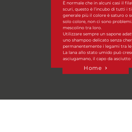
È normale che in alcuni casi il fila
scuri, questo è l’incubo di tutti i t
generale più il colore è saturo o s
solo colore, non ci sono problemi. 
mescolino tra loro.
Utilizzare sempre un sapone adatt
uno shampoo delicato senza chera
permanentemente i legami tra le pr
La lana allo stato umido può cres
asciugamano, il capo da asciutto 
Home
Domande Frequenti
Informativa Privacy e politica
cookies