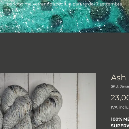
periodo ma verranno spediti a partire dal 7 settembre
Ash
SKU: Jana
23,0
IVA inclu
100% M
SUPERW