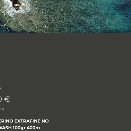
s
Prezzo
0 €
sa
ERINO EXTRAFINE NO
ASH 100gr 400m