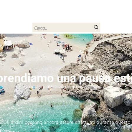
rn
Home
Buono regalo
Chi sono
Contatti
prendiamo una pausa est
I nostri filati iniziano ad avere caldo...
dal 7 agosto al 7 settembre
*Gli ordini possono ancora essere effettuati durante questo