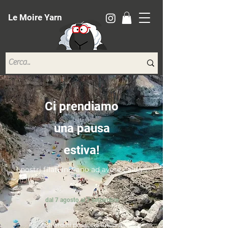
Le Moire Yarn
Ci prendiamo
una pausa
estiva!
I nostri filati iniziano ad avere caldo...
dal 7 agosto al 7 settembre
*Gli ordini possono ancora