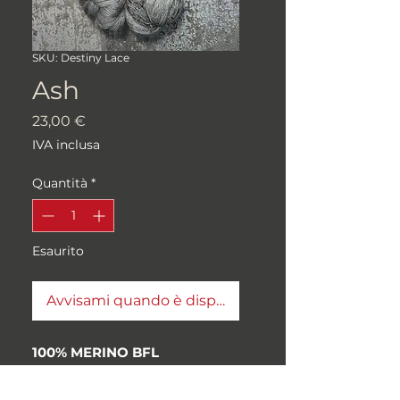
SKU: Destiny Lace
Ash
Prezzo
23,00 €
IVA inclusa
Quantità
*
Esaurito
Avvisami quando è disponibile
100% MERINO BFL
SUPERWASH
Peso: "Lace"