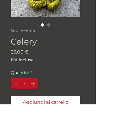
SKU: MerLino
Celery
Prezzo
23,00 €
IVA inclusa
Quantità
*
Aggiungi al carrello
90% MERINO SUPERWASH,
10% Lino
100gr/366m, Single Ply