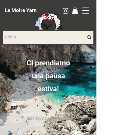
Le Moire Yarn
Ci prendiamo
una pausa
estiva!
I nostri filati iniziano ad avere caldo...
dal 7 agosto al 7 settembre
*Gli ordini possono ancora