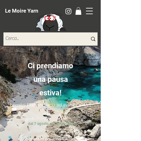
Le Moire Yarn
Ci prendiamo
una pausa
estiva!
I nostri filati iniziano ad avere caldo...
dal 7 agosto al 7 settembre
*Gli ordini possono ancora