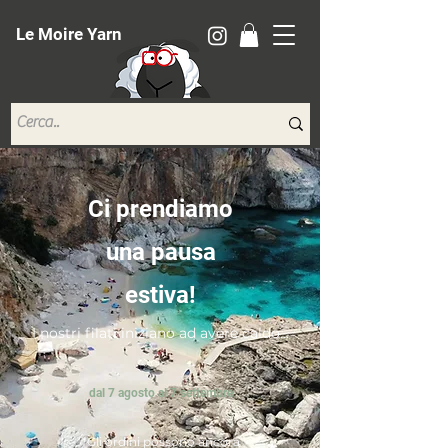
Le Moire Yarn
Ci prendiamo
una pausa
estiva!
I nostri filati iniziano ad avere caldo...
dal 7 agosto al 7 settembre
*Gli ordini possono ancora