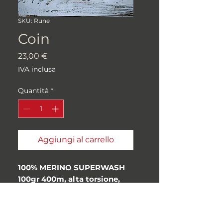
SKU: Rune
Coin
Prezzo
23,00 €
IVA inclusa
Quantità
*
Aggiungi al carrello
100% MERINO SUPERWASH
100gr 400m, alta torsione,
origine Inglese (19.5 Micron)
Peso: "Fingering", 4ply
Metri/grammi: 400
Cura