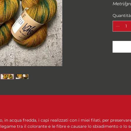
Metri/g
100 gr
Quantità
Campion
10 cm
Ferri su
Composi
SUPER
Il prezz
in acqua fredda, i capi realizzati con i miei filati, per preservare
 legame tra il colorante e le fibre e causare lo sbiadimento o lo 