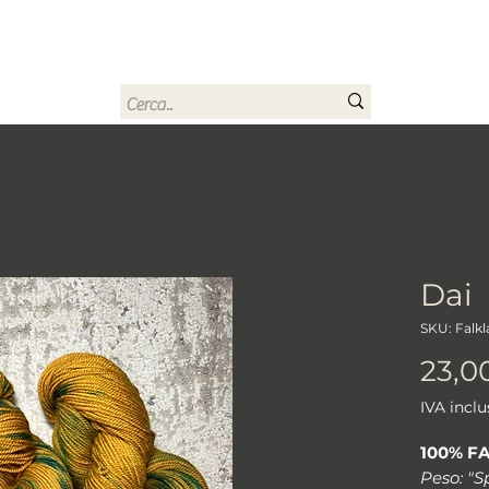
rn
Home
Buono regalo
Chi sono
Contatti
Dai
SKU: Falk
23,0
IVA inclu
100% F
Peso: "S