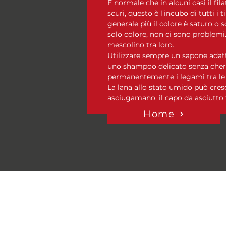
È normale che in alcuni casi il fila
scuri, questo è l’incubo di tutti i t
generale più il colore è saturo o s
solo colore, non ci sono problemi. 
mescolino tra loro.
Utilizzare sempre un sapone adatt
uno shampoo delicato senza chera
permanentemente i legami tra le pr
La lana allo stato umido può cres
asciugamano, il capo da asciutto 
Home
Domande Frequenti
Informativa Privacy e politica
cookies