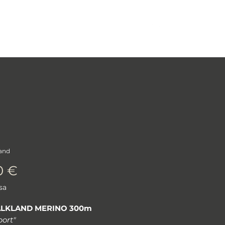
More
Log In
land
Prezzo
0 €
sa
ALKLAND MERINO 300m
port"