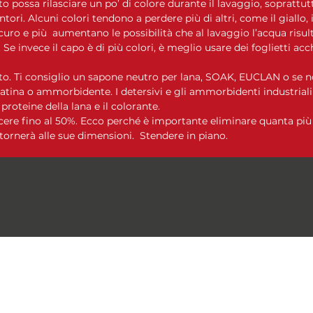
to possa rilasciare un po’ di colore durante il lavaggio, soprattutt
intori. Alcuni colori tendono a perdere più di altri, come il giallo, i
curo e più aumentano le possibilità che al lavaggio l’acqua risulti
Se invece il capo è di più colori, è meglio usare dei foglietti acc
o. Ti consiglio un sapone neutro per lana, SOAK, EUCLAN o se no
tina o ammorbidente. I detersivi e gli ammorbidenti industrial
oteine ​​della lana e il colorante.
cere fino al 50%. Ecco perché è importante eliminare quanta più 
tornerà alle sue dimensioni. Stendere in piano.
Le Moire Yarn
lemoireyarn@gmail.com