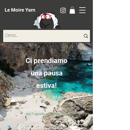
Le Moire Yarn
Ci prendiamo
una pausa
estiva!
I nostri filati iniziano ad avere caldo...
dal 7 agosto al 7 settembre
*Gli ordini possono ancora