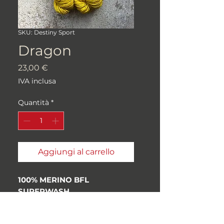
SKU: Destiny Sport
Dragon
Prezzo
23,00 €
IVA inclusa
Quantità
*
Aggiungi al carrello
100% MERINO BFL
SUPERWASH
Peso: "Sport"
Metri/grammi: 262 metri,