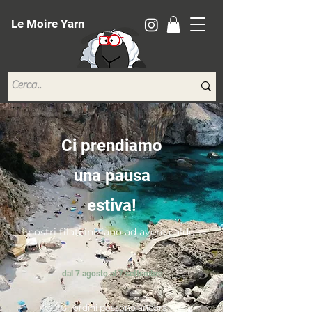
Le Moire Yarn
Ci prendiamo
una pausa
estiva!
I nostri filati iniziano ad avere caldo...
dal 7 agosto al 7 settembre
*Gli ordini possono ancora