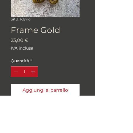
SKU: Klyng
Frame Gold
Prezzo
23,00 €
IVA inclusa
Quantità
*
Aggiungi al carrello
85% MERINO SUPERWASH,
15% DONEGAL NEP, 100gr
400m,
Peso: "Fingering", 4ply