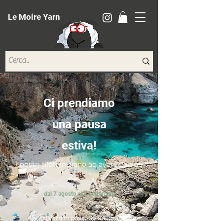
Le Moire Yarn
Ci prendiamo
una pausa
estiva!
I nostri filati iniziano ad avere caldo...
dal 7 agosto al 7 settembre
*Gli ordini possono ancora