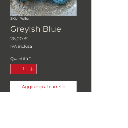
SKU: Pollon
Greyish Blue
Prezzo
26,00 €
IVA inclusa
Quantità
*
Aggiungi al carrello
75% MERINO EXRAFINE, 15%
BABY ALPACA, 10% SETA DI
GELSO
100gr 400m