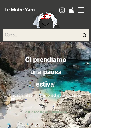
Le Moire Yarn
Ci prendiamo
una pausa
estiva!
I nostri filati iniziano ad avere caldo...
dal 7 agosto al 7 settembre
*Gli ordini possono ancora