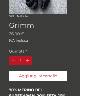
SKU: Nebula
Grimm
Prezzo
26,00 €
IVA inclusa
Quantità
*
Aggiungi al carrello
70% MERINO BFL
SUPERWASH, 2O% SETA, 10%
CASHMERE
Peso: "Worsted"