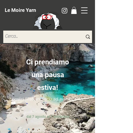
Le Moire Yarn
Ci prendiamo
una pausa
estiva!
I nostri filati iniziano ad avere caldo...
dal 7 agosto al 7 settembre
*Gli ordini possono ancora