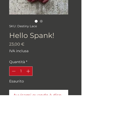
SKU: Destiny Lace
Hello Spank!
Prezzo
23,00 €
IVA inclusa
Quantità
*
Esaurito
Avvisami quando è disponibile
100% MERINO BFL