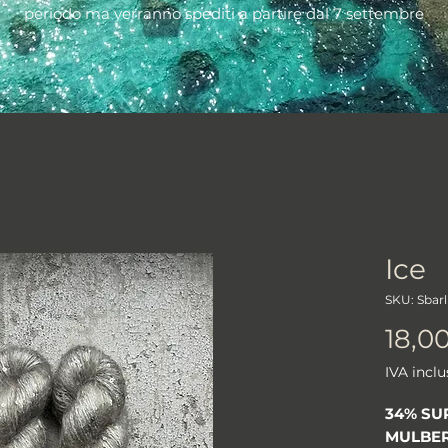
periodo ma verranno spediti a partire dal 7 settembre
Ice
SKU: Sbar
18,0
IVA inclu
34% SU
MULBER