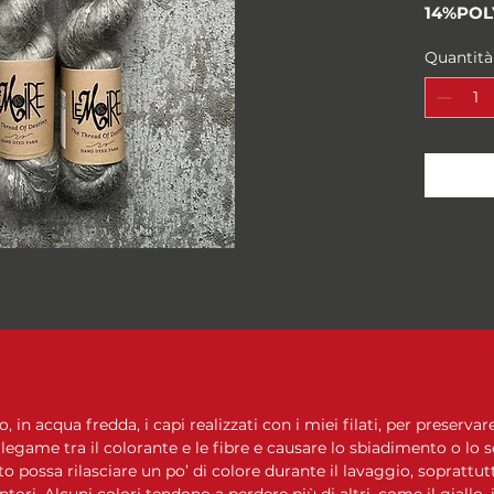
14%POL
Peso: "f
Quantità
Metri/g
50 gra
Campion
10 cm
Ferri su
Composi
MOHAIR
NYLON,
Il prezz
in acqua fredda, i capi realizzati con i miei filati, per preservare
 legame tra il colorante e le fibre e causare lo sbiadimento o lo 
to possa rilasciare un po’ di colore durante il lavaggio, soprattutt
intori. Alcuni colori tendono a perdere più di altri, come il giallo, i