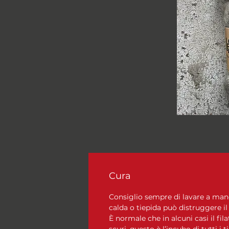
Cura
Consiglio sempre di lavare a mano, 
calda o tiepida può distruggere il
È normale che in alcuni casi il fila
scuri, questo è l’incubo di tutti i t