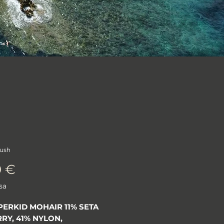
lush
Prezzo
0 €
sa
PERKID MOHAIR 11% SETA
RY, 41% NYLON,