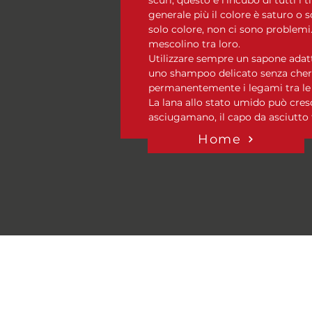
generale più il colore è saturo o s
solo colore, non ci sono problemi. 
mescolino tra loro.
Utilizzare sempre un sapone adatt
uno shampoo delicato senza chera
permanentemente i legami tra le pr
La lana allo stato umido può cres
asciugamano, il capo da asciutto 
Home
Domande Frequenti
Informativa Privacy e politica
cookies