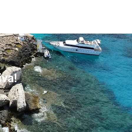
More
Log In
iva!