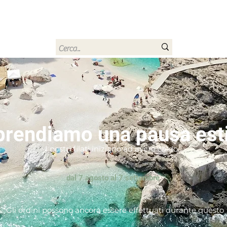
rn
Home
Buono regalo
Chi sono
Contatti
prendiamo una pausa est
I nostri filati iniziano ad avere caldo...
dal 7 agosto al 7 settembre
*Gli ordini possono ancora essere effettuati durante questo