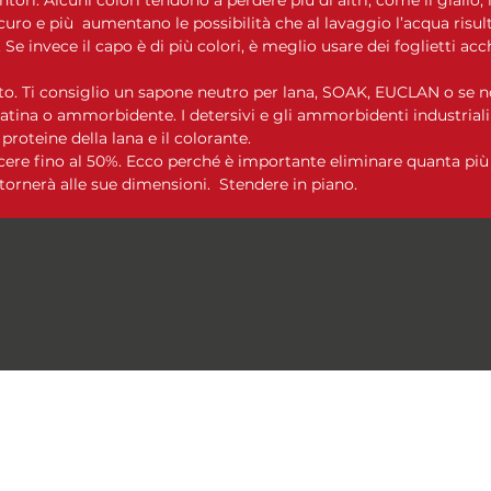
curo e più aumentano le possibilità che al lavaggio l’acqua risulti
Se invece il capo è di più colori, è meglio usare dei foglietti acc
o. Ti consiglio un sapone neutro per lana, SOAK, EUCLAN o se no
tina o ammorbidente. I detersivi e gli ammorbidenti industrial
oteine ​​della lana e il colorante.
cere fino al 50%. Ecco perché è importante eliminare quanta più 
tornerà alle sue dimensioni. Stendere in piano.
Le Moire Yarn
lemoireyarn@gmail.com