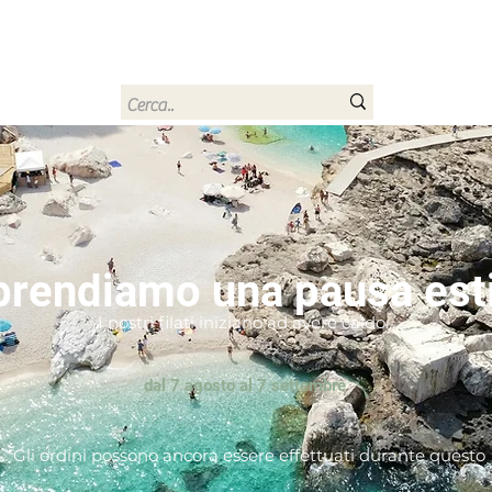
rn
Home
Buono regalo
Chi sono
Contatti
prendiamo una pausa est
I nostri filati iniziano ad avere caldo...
dal 7 agosto al 7 settembre
*Gli ordini possono ancora essere effettuati durante questo