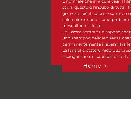
È normale che in alcuni casi il fila
scuri, questo è l’incubo di tutti i t
generale più il colore è saturo o s
solo colore, non ci sono problemi. 
mescolino tra loro.
Utilizzare sempre un sapone adatt
uno shampoo delicato senza chera
permanentemente i legami tra le pr
La lana allo stato umido può cres
asciugamano, il capo da asciutto 
Home
Domande Frequenti
Informativa Privacy e politica
cookies