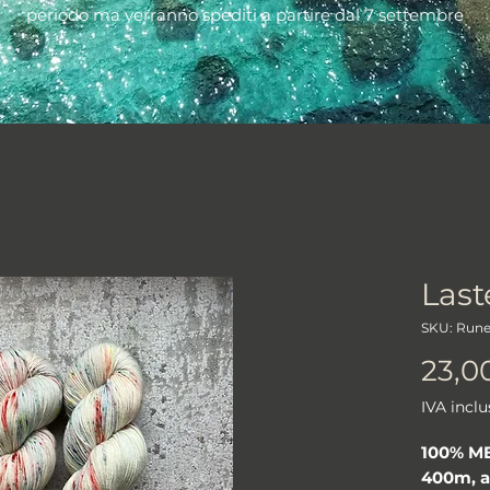
periodo ma verranno spediti a partire dal 7 settembre
Last
SKU: Run
23,0
IVA inclu
100% M
400m, al