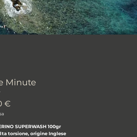
e Minute
e
Prezzo
0 €
sa
ERINO SUPERWASH 100gr
ta torsione, origine Inglese