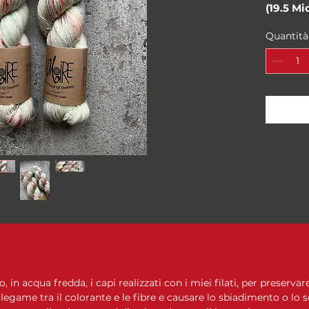
(19.5 Mi
Peso: "F
Quantità
Metri/g
100 gra
Campione
10 cm
Ferri su
Composi
Merino 
Il prezz
in acqua fredda, i capi realizzati con i miei filati, per preservare
 legame tra il colorante e le fibre e causare lo sbiadimento o lo 