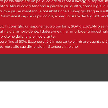
to possa rilasciare un po’ di colore durante il lavaggio, soprattutt
intori. Alcuni colori tendono a perdere più di altri, come il giallo, i
curo e più aumentano le possibilità che al lavaggio l’acqua risulti
Se invece il capo è di più colori, è meglio usare dei foglietti acc
o. Ti consiglio un sapone neutro per lana, SOAK, EUCLAN o se no
tina o ammorbidente. I detersivi e gli ammorbidenti industrial
oteine ​​della lana e il colorante.
cere fino al 50%. Ecco perché è importante eliminare quanta più 
tornerà alle sue dimensioni. Stendere in piano.
Le Moire Yarn
lemoireyarn@gmail.com