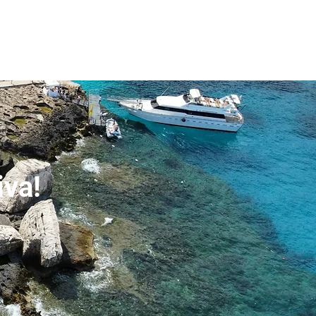
More
Log In
iva!