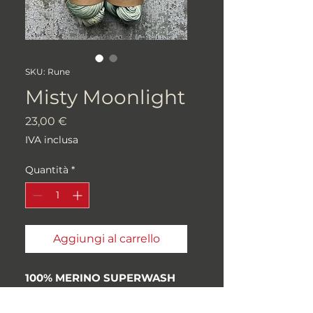
SKU: Rune
Misty Moonlight
Prezzo
23,00 €
IVA inclusa
Quantità
*
Aggiungi al carrello
100% MERINO SUPERWASH
100gr 400m, alta torsione,
origine Inglese (19.5 Micron)