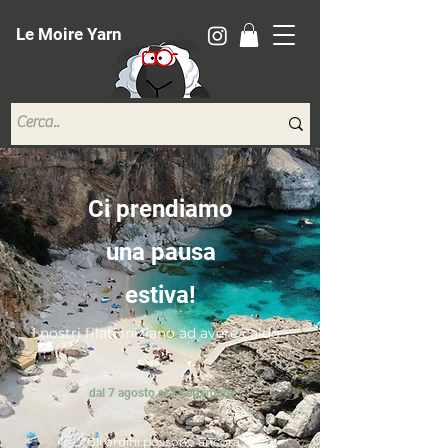
Le Moire Yarn
Ci prendiamo
una pausa
estiva!
I nostri filati iniziano ad avere caldo...
dal 7 agosto al 7 settembre
*Gli ordini possono ancora