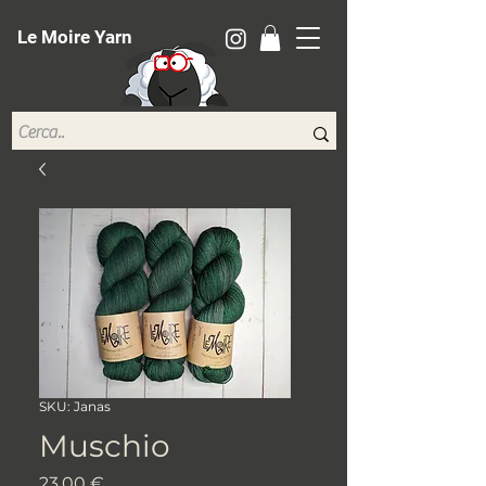
Le Moire Yarn
SKU: Janas
Muschio
Prezzo
23,00 €