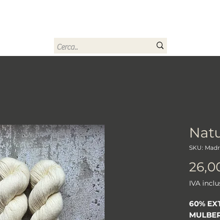
rn
Home
Buono regalo
Chi sono
Contatti
Natu
SKU: Madr
26,0
IVA inclu
60% EX
MULBER