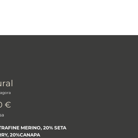
More
Log In
ral
agora
Prezzo
0 €
sa
TRAFINE MERINO, 20% SETA
RY, 20%CANAPA