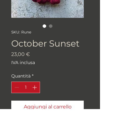
SKU: Rune
October Sunset
Prezzo
23,00 €
IVA inclusa
Quantità
*
Aggiungi al carrello
100% MERINO SUPERWASH
100gr 400m, alta torsione,
origine Inglese (19.5 Micron)