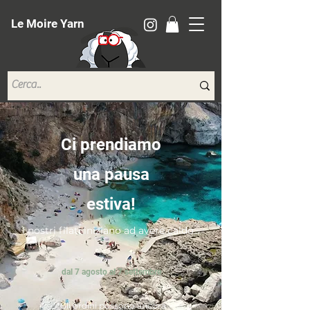
Le Moire Yarn
Ci prendiamo
una pausa
estiva!
I nostri filati iniziano ad avere caldo...
dal 7 agosto al 7 settembre
*Gli ordini possono ancora