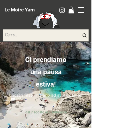
Le Moire Yarn
Ci prendiamo
una pausa
estiva!
I nostri filati iniziano ad avere caldo...
dal 7 agosto al 7 settembre
*Gli ordini possono ancora