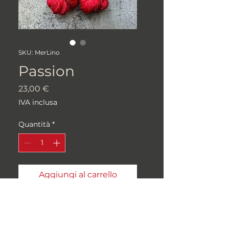
SKU: MerLino
Passion
Prezzo
23,00 €
IVA inclusa
Quantità
*
Aggiungi al carrello
90% MERINO SUPERWASH,
10% Lino
100gr/366m, Single Ply