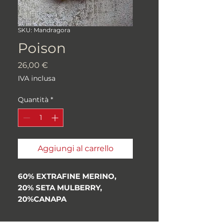
SKU: Mandragora
Poison
Prezzo
26,00 €
IVA inclusa
Quantità
*
Aggiungi al carrello
60% EXTRAFINE MERINO,
20% SETA MULBERRY,
20%CANAPA
Prodotto da filatura locale
italiana