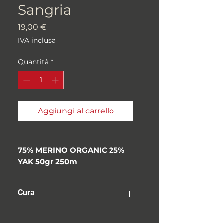
Sangria
Prezzo
19,00 €
IVA inclusa
Quantità
*
Aggiungi al carrello
75% MERINO ORGANIC 25%
YAK 50gr 250m
Peso: "Fingering/Lace"
Metri/grammi:
Cura
250 metri/matasse da
50 grammi
Consiglio sempre di lavare a
Campione/tensione: 26 a 32