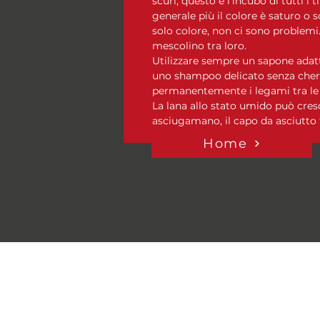
scuri, questo è l’incubo di tutti i t
generale più il colore è saturo o s
solo colore, non ci sono problemi. 
mescolino tra loro.
Utilizzare sempre un sapone adatt
uno shampoo delicato senza chera
permanentemente i legami tra le pr
La lana allo stato umido può cres
asciugamano, il capo da asciutto 
Home
Domande Frequenti
Informativa Privacy e politica
cookies