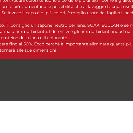
intori. Alcuni colori tendono a perdere più di altri, come il giallo, i
curo e più aumentano le possibilità che al lavaggio l’acqua risulti
Se invece il capo è di più colori, è meglio usare dei foglietti acc
o. Ti consiglio un sapone neutro per lana, SOAK, EUCLAN o se no
tina o ammorbidente. I detersivi e gli ammorbidenti industrial
oteine ​​della lana e il colorante.
cere fino al 50%. Ecco perché è importante eliminare quanta più 
tornerà alle sue dimensioni
Le Moire Yarn
lemoireyarn@gmail.com