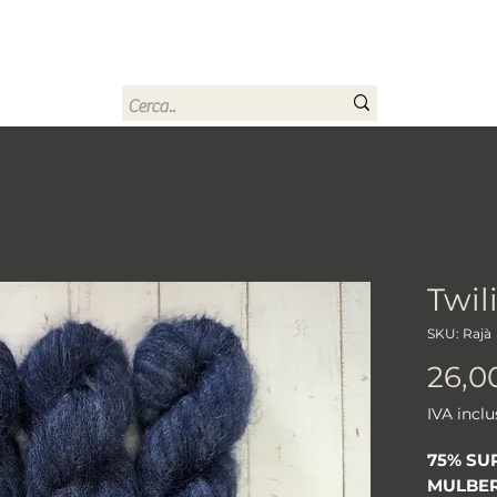
rn
Home
Buono regalo
Chi sono
Contatti
Twil
SKU: Rajà
26,0
IVA inclu
75% SU
MULBE