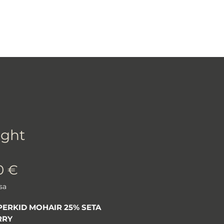
More
Log In
ight
Prezzo
0 €
sa
PERKID MOHAIR 25% SETA
RRY