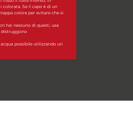
l rosso il fuxia intenso, in
 colorata. Se il capo è di un
hiappa colore per evitare che si
n hai nessuno di questi, usa
i distruggono
acqua possibile utilizzando un