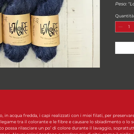
Peso: "
Metri/g
Quantità
da 50 g
Campion
10 cm
Ferri su
Composi
MOHAIR
in acqua fredda, i capi realizzati con i miei filati, per preservare
 legame tra il colorante e le fibre e causare lo sbiadimento o lo 
to possa rilasciare un po’ di colore durante il lavaggio, soprattutt