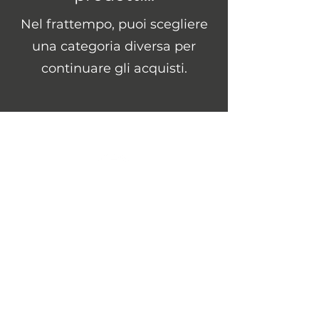
Nel frattempo, puoi scegliere
una categoria diversa per
continuare gli acquisti.
Le Moire Yarn
lemoireyarn@gmail.com
Domande Frequenti
Informativa Privacy e politica cookies
Condizioni di vendita
Ordini, Spedizioni e Resi