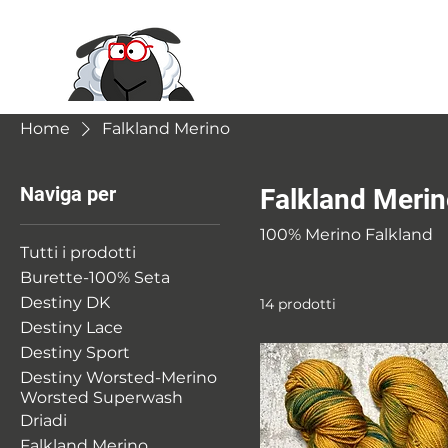
Le Moire Ya
Home
Falkland Merino
Naviga per
Falkland Meri
100% Merino Falkland
Tutti i prodotti
Burette-100% Seta
Destiny DK
14 prodotti
Destiny Lace
Destiny Sport
Destiny Worsted-Merino
Worsted Superwash
Driadi
Falkland Merino