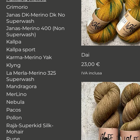
Grimorio
Janas DK-Merino Dk No
Superwash
Janas-Merino 400 (Non
Superwash)
Kallpa
Kallpa sport
Dai
Karma-Merino Yak
Prezzo
23,00 €
Klyng
La Merla-Merino 325
IVA inclusa
Superwash
Mandragora
MerLino
Nebula
Pacos
Pollon
Rajà-Superkid Silk-
Mohair
Rune