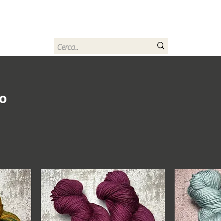
rn
Home
Buono regalo
Chi sono
Contatti
no