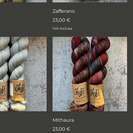
Zafferano
Prezzo
23,00 €
IVA inclusa
Mithaura
Prezzo
23,00 €