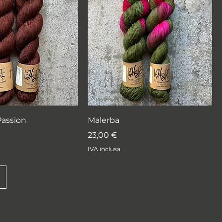
Passion
Malerba
Prezzo
23,00 €
IVA inclusa