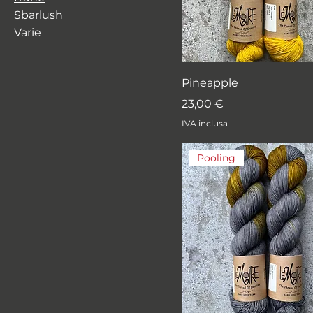
Sbarlush
Varie
Pineapple
Prezzo
23,00 €
IVA inclusa
Pooling