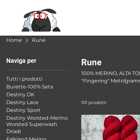
Le Moire Ya
Home
Rune
Naviga per
Rune
100% MERINO, ALTA TORS
Tutti i prodotti
"Fingering" Metri/grammi: 400 metri/matasse da 100 grammi Campione/tensione:
Burette-100% Seta
25 a 32 maglie = 10 cm Ferri suggeriti: da 2,00 a 3,50 mm Composizione: 100% Merino
Destiny DK
Superwash
Destiny Lace
101 prodotti
Destiny Sport
Destiny Worsted-Merino
Worsted Superwash
Driadi
Falkland Merino