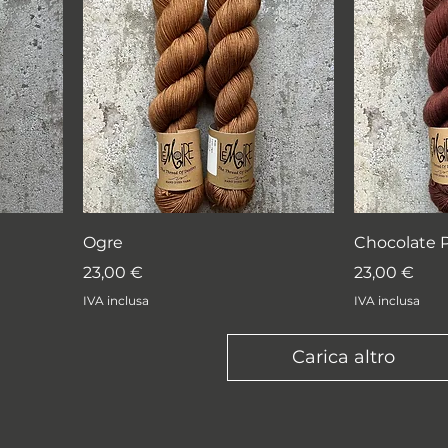
Ogre
Chocolate 
Prezzo
Prezzo
23,00 €
23,00 €
IVA inclusa
IVA inclusa
Carica altro