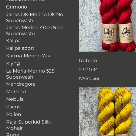
Grimorio
Janas DK-Merino Dk No
Superwash
Janas-Merino 400 (Non
Superwash)
Kallpa
Kallpa sport
Karma-Merino Yak
Rubino
Klyng
Prezzo
23,00 €
La Merla-Merino 325
Superwash
IVA inclusa
Mandragora
MerLino
Nebula
Pacos
Pollon
Rajà-Superkid Silk-
Mohair
Rune