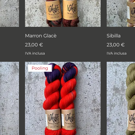
Marron Glacè
Sibilla
Prezzo
Prezzo
23,00 €
23,00 €
IVA inclusa
IVA inclusa
Pooling