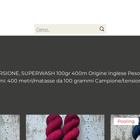
rn
Home
Buono regalo
Chi sono
Contatti
IONE, SUPERWASH 100gr 400m Origine Inglese Peso:
Pooling